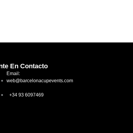
nte En Contacto
Email:
web@barcelonacupevents.com
+34 93 6097469