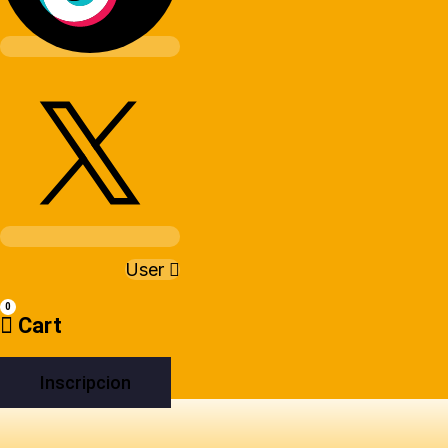
User
0
Cart
Inscripcion