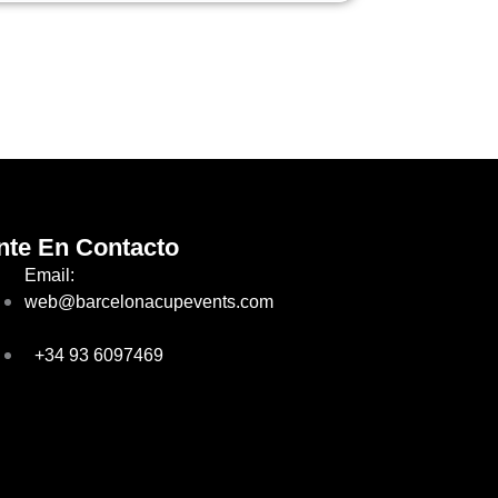
nte En Contacto
Email:
web@barcelonacupevents.com
+34 93 6097469