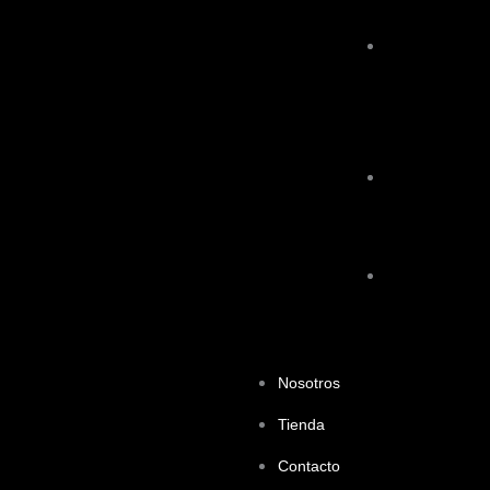
Cervello
Torneig
Sub10
Espluguenic
Cup
NARA
Seguros
Cup
BARCELONA
CUP
2024
Nosotros
Tienda
Contacto