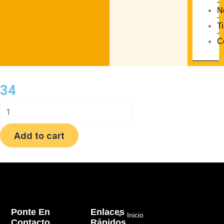
N
T
C
34
34
quantity
Add to cart
Ponte En
Enlaces
Inicio
Contacto
Rápidos