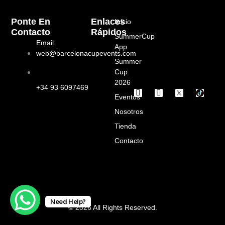
Ponte En
Enlaces
Inicio
Contacto
Rápidos
SummerCup
Email:
App
web@barcelonacupevents.com
Summer
Cup
2026
+34 93 6097469
I
F
Eventos
n
a
s
c
Nosotros
t
e
a
b
Tienda
g
o
Contacto
r
o
a
k
m
Need Help?
© 2026 All Rights Reserved.