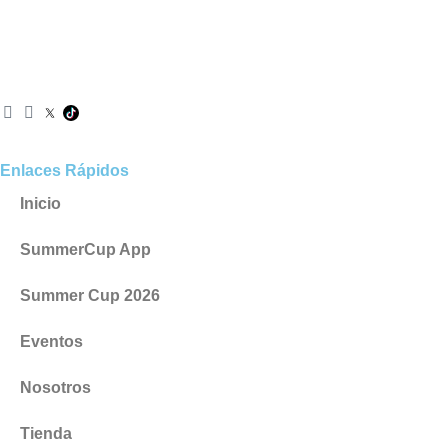
I
F
n
a
s
c
t
e
Enlaces Rápidos
a
b
g
o
Inicio
r
o
a
k
SummerCup App
m
Summer Cup 2026
Eventos
Nosotros
Tienda