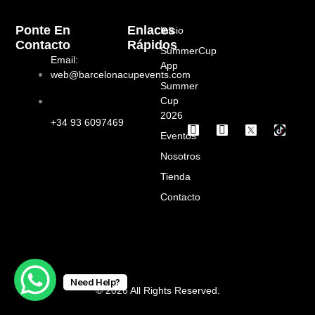
Ponte En
Enlaces
Inicio
Contacto
Rápidos
SummerCup
Email:
App
web@barcelonacupevents.com
Summer
Cup
2026
+34 93 6097469
I
F
Eventos
n
a
s
c
Nosotros
t
e
a
b
Tienda
g
o
Contacto
r
o
a
k
m
Need Help?
© 2026 All Rights Reserved.