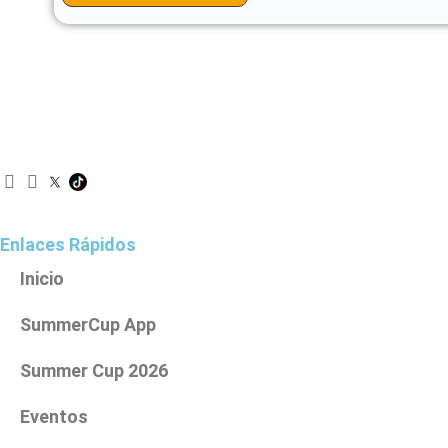
I
F
n
a
s
c
t
e
Enlaces Rápidos
a
b
g
o
Inicio
r
o
a
k
SummerCup App
m
Summer Cup 2026
Eventos