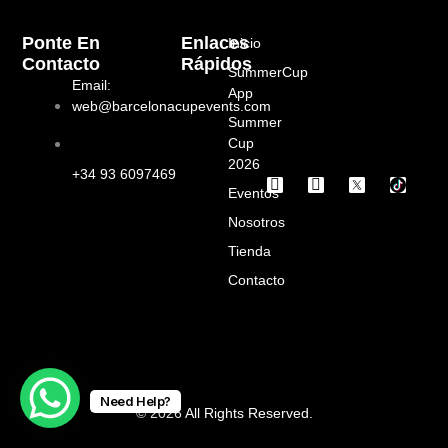
Ponte En
Enlaces
Inicio
Contacto
Rápidos
SummerCup
Email:
App
web@barcelonacupevents.com
Summer
Cup
2026
+34 93 6097469
I
F
Eventos
n
a
s
c
Nosotros
t
e
a
b
Tienda
g
o
Contacto
r
o
a
k
m
Need Help?
© 2026 All Rights Reserved.