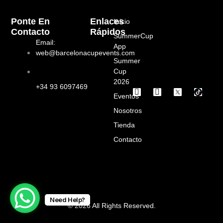
Ponte En
Enlaces
Inicio
Contacto
Rápidos
SummerCup
Email:
App
web@barcelonacupevents.com
Summer
Cup
2026
+34 93 6097469
I
F
Eventos
n
a
s
c
Nosotros
t
e
a
b
Tienda
g
o
Contacto
r
o
a
k
m
Need Help?
© 2026 All Rights Reserved.