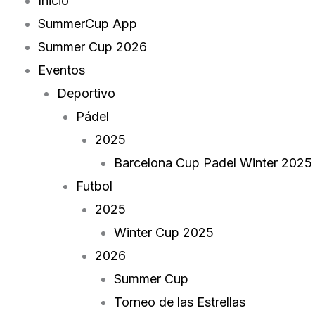
Inicio
t
e
SummerCup App
Summer Cup 2026
a
b
Eventos
g
o
Deportivo
Pádel
r
o
2025
a
k
Barcelona Cup Padel Winter 2025
Futbol
m
2025
Winter Cup 2025
2026
Summer Cup
Torneo de las Estrellas