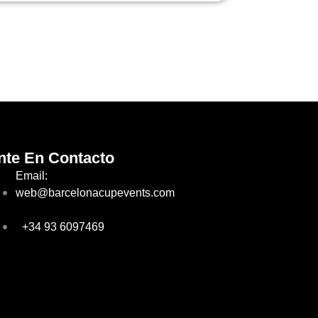
nte En Contacto
Email:
web@barcelonacupevents.com
+34 93 6097469