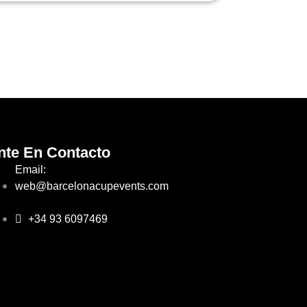
nte En Contacto
Email:
web@barcelonacupevents.com
+34 93 6097469