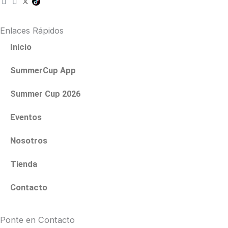
n
a
s
c
t
e
Enlaces Rápidos
a
b
g
o
Inicio
r
o
a
k
SummerCup App
m
Summer Cup 2026
Eventos
Nosotros
Tienda
Contacto
Ponte en Contacto