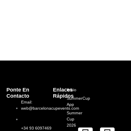
Ponte En
Enlaces
Inicio
Contacto
Rápidos
SummerCup
Email:
App
web@barcelonacupevents.com
Summer
Cup
2026
+34 93 6097469