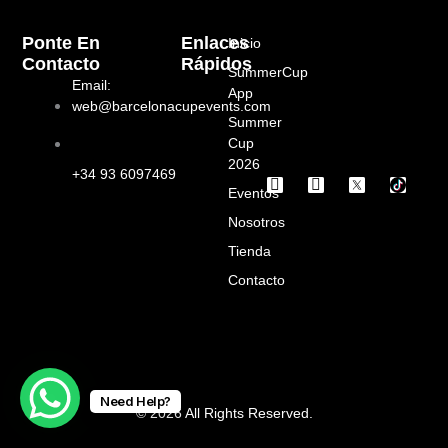
Ponte En
Enlaces
Inicio
Contacto
Rápidos
SummerCup
Email:
App
web@barcelonacupevents.com
Summer
Cup
2026
+34 93 6097469
I
F
Eventos
n
a
s
c
Nosotros
t
e
a
b
Tienda
g
o
Contacto
r
o
a
k
m
Need Help?
© 2026 All Rights Reserved.