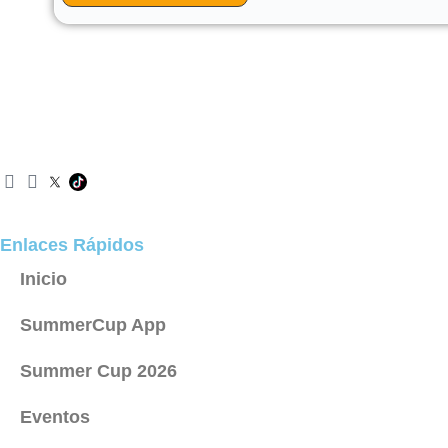
I
F
n
a
s
c
t
e
Enlaces Rápidos
a
b
g
o
Inicio
r
o
a
k
SummerCup App
m
Summer Cup 2026
Eventos