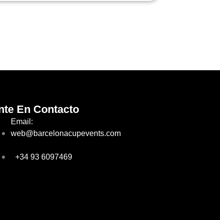
nte En Contacto
Email:
web@barcelonacupevents.com
+34 93 6097469