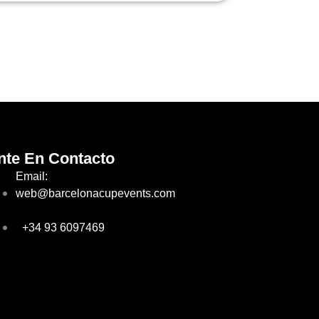
nte En Contacto
Email:
web@barcelonacupevents.com
+34 93 6097469