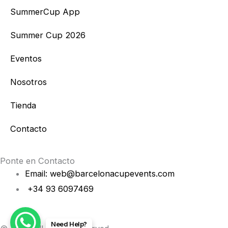
t
e
SummerCup App
a
b
Summer Cup 2026
g
o
Eventos
r
o
Nosotros
a
k
Tienda
m
Contacto
Ponte en Contacto
Email: web@barcelonacupevents.com
+34 93 6097469
Need Help?