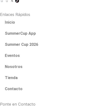
n
a
s
c
t
e
Enlaces Rápidos
a
b
g
o
Inicio
r
o
a
k
SummerCup App
m
Summer Cup 2026
Eventos
Nosotros
Tienda
Contacto
Ponte en Contacto