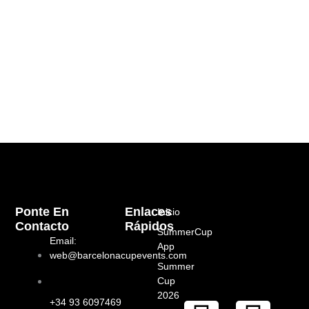
Ponte En
Enlaces
Inicio
Contacto
Rápidos
SummerCup
Email:
App
web@barcelonacupevents.com
Summer
Cup
2026
+34 93 6097469