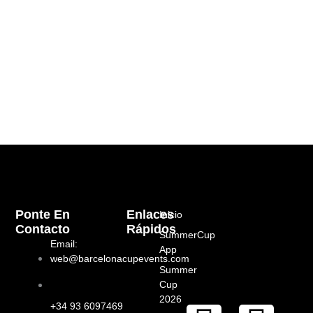
Ponte En
Enlaces
Inicio
Contacto
Rápidos
SummerCup
Email:
App
web@barcelonacupevents.com
Summer
Cup
2026
+34 93 6097469