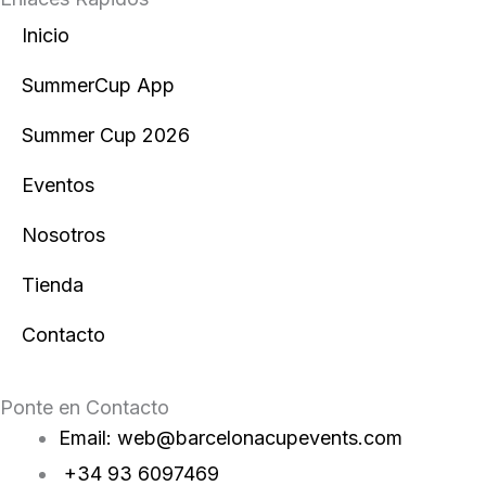
s
c
Inicio
t
e
SummerCup App
a
b
Summer Cup 2026
g
o
Eventos
r
o
Nosotros
a
k
Tienda
m
Contacto
Ponte en Contacto
Email: web@barcelonacupevents.com
+34 93 6097469