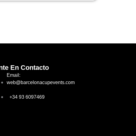
nte En Contacto
Email:
web@barcelonacupevents.com
+34 93 6097469