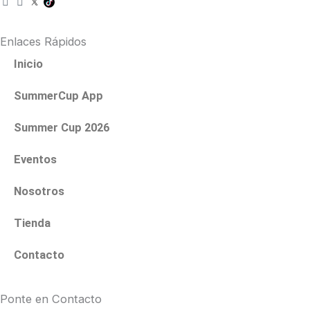
n
a
s
c
t
e
Enlaces Rápidos
a
b
g
o
Inicio
r
o
a
k
SummerCup App
m
Summer Cup 2026
Eventos
Nosotros
Tienda
Contacto
Ponte en Contacto