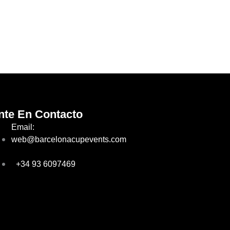
nte En Contacto
Email:
web@barcelonacupevents.com
+34 93 6097469