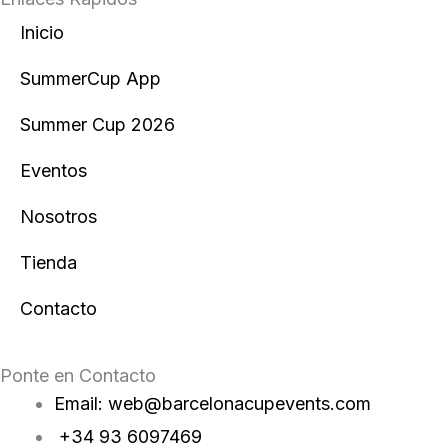
s
c
Inicio
t
e
SummerCup App
a
b
Summer Cup 2026
g
o
Eventos
r
o
Nosotros
a
k
Tienda
m
Contacto
Ponte en Contacto
Email: web@barcelonacupevents.com
+34 93 6097469