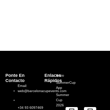
Ponte En
Enlaces
Inicio
Contacto
Rápidos
SummerCup
Email:
App
web@barcelonacupevents.com
Summer
Cup
2026
+34 93 6097469