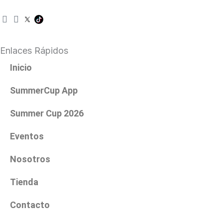
I
F
n
a
s
c
t
e
Enlaces Rápidos
a
b
g
o
Inicio
r
o
a
k
SummerCup App
m
Summer Cup 2026
Eventos
Nosotros
Tienda
Contacto