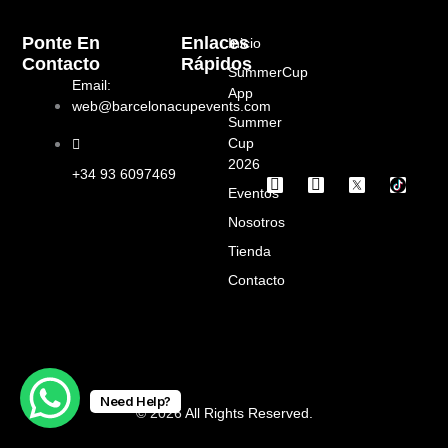
Ponte En
Enlaces
Inicio
Contacto
Rápidos
SummerCup
Email:
App
web@barcelonacupevents.com
Summer
Cup
2026
+34 93 6097469
I
F
Eventos
n
a
s
c
Nosotros
t
e
a
b
Tienda
g
o
Contacto
r
o
a
k
m
Need Help?
© 2026 All Rights Reserved.