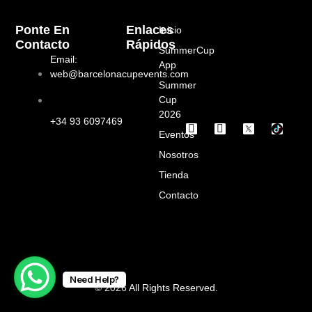
Ponte En
Enlaces
Inicio
Contacto
Rápidos
SummerCup
Email:
App
web@barcelonacupevents.com
Summer
Cup
2026
+34 93 6097469
I
F
Eventos
n
a
s
c
Nosotros
t
e
a
b
Tienda
g
o
Contacto
r
o
a
k
m
Need Help?
© 2026 All Rights Reserved.