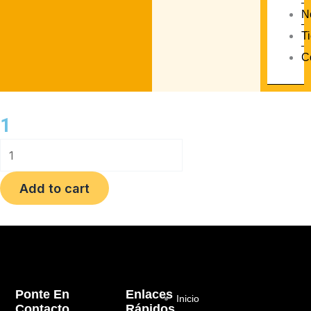
N
T
C
1
1
quantity
Add to cart
Ponte En
Enlaces
Inicio
Contacto
Rápidos