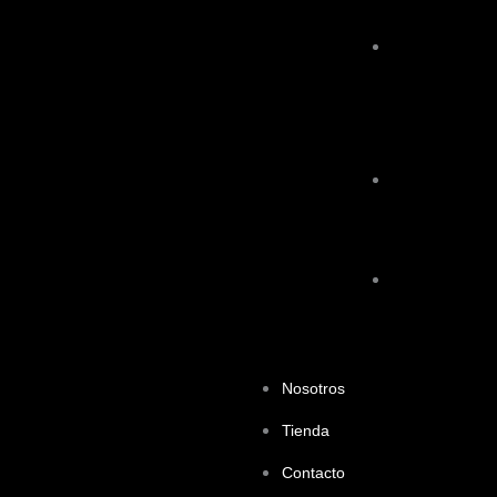
Cervello
Torneig
Sub10
Espluguenic
Cup
NARA
Seguros
Cup
BARCELONA
CUP
2024
Nosotros
Tienda
Contacto