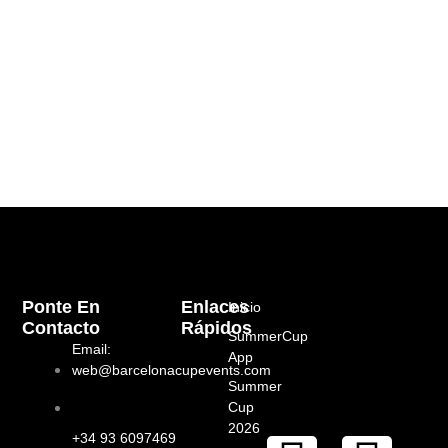
Ponte En
Enlaces
Inicio
Contacto
Rápidos
SummerCup
Email:
App
web@barcelonacupevents.com
Summer
Cup
2026
+34 93 6097469