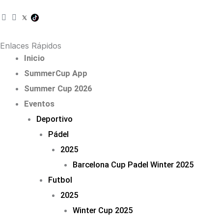
I
F
n
a
s
c
t
e
Enlaces Rápidos
a
b
Inicio
g
o
r
o
SummerCup App
a
k
m
Summer Cup 2026
Eventos
Deportivo
Pádel
2025
Barcelona Cup Padel Winter 2025
Futbol
2025
Winter Cup 2025