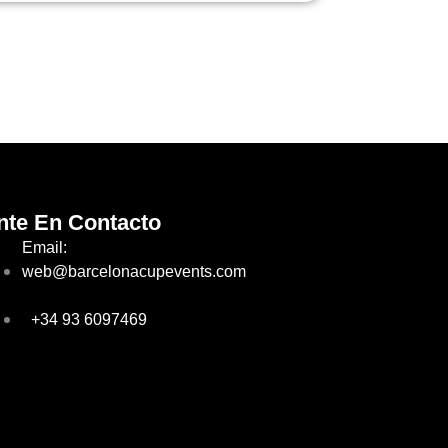
nte En Contacto
Email:
web@barcelonacupevents.com
+34 93 6097469