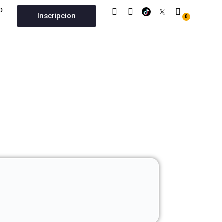
I
F
U
o
Inscripcion
n
a
s
0
Cart
s
c
e
t
e
r
a
b
g
o
r
o
a
k
m