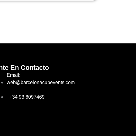
nte En Contacto
Email:
web@barcelonacupevents.com
+34 93 6097469