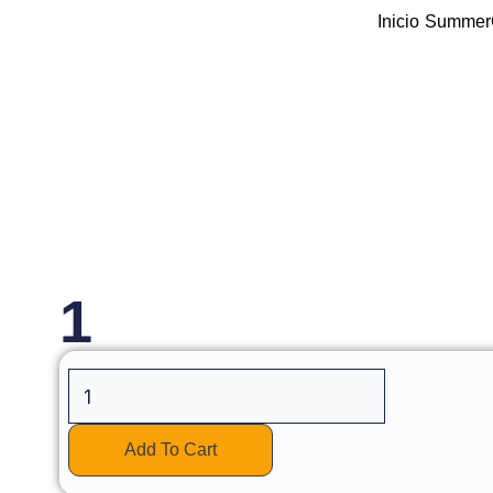
Skip
Inicio
Summer
to
content
1
1
quantity
Add To Cart