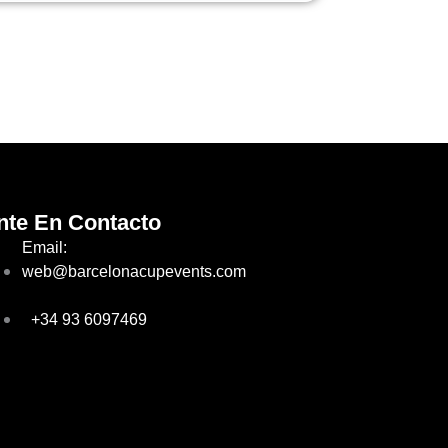
nte En Contacto
Email:
web@barcelonacupevents.com
+34 93 6097469