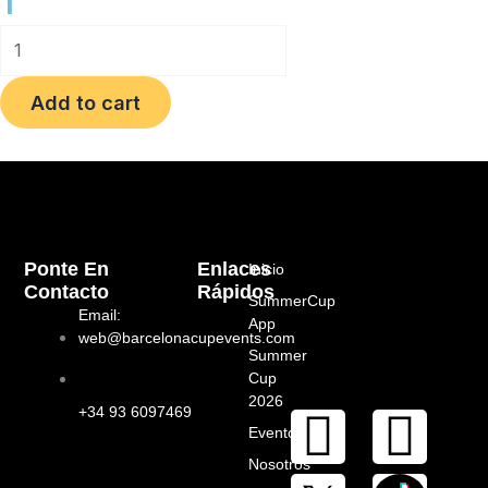
m
1
1
quantity
Add to cart
Ponte En
Enlaces
Inicio
Contacto
Rápidos
SummerCup
Email:
App
web@barcelonacupevents.com
Summer
Cup
2026
I
F
+34 93 6097469
Eventos
Nosotros