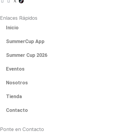
n
a
s
c
t
e
Enlaces Rápidos
a
b
g
o
Inicio
r
o
a
k
SummerCup App
m
Summer Cup 2026
Eventos
Nosotros
Tienda
Contacto
Ponte en Contacto