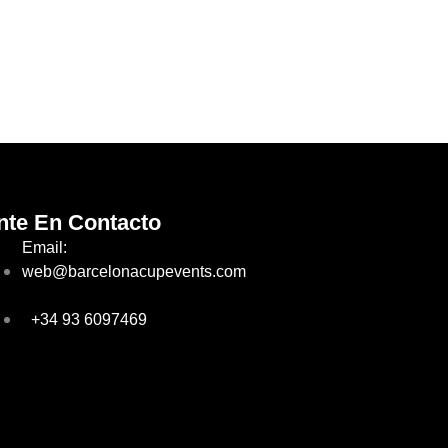
nte En Contacto
Email:
web@barcelonacupevents.com
+34 93 6097469