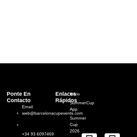
Ponte En
Enlaces
Inicio
Contacto
Rápidos
SummerCup
Email:
App
web@barcelonacupevents.com
Summer
Cup
2026
+34 93 6097469