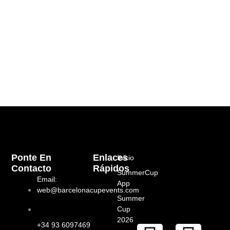
Ponte En
Enlaces
Inicio
Contacto
Rápidos
SummerCup
Email:
App
web@barcelonacupevents.com
Summer
Cup
2026
+34 93 6097469