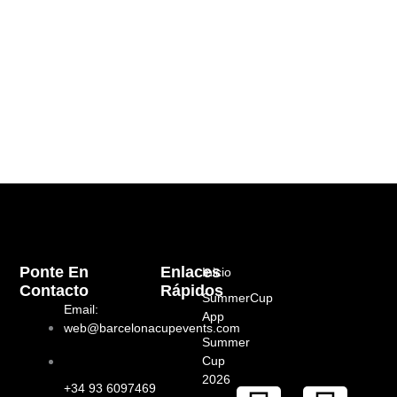
Ponte En
Enlaces
Inicio
Contacto
Rápidos
SummerCup
Email:
App
web@barcelonacupevents.com
Summer
Cup
2026
+34 93 6097469