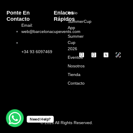
Ponte En
Enlaces
Inicio
Contacto
Rápidos
SummerCup
Email:
App
web@barcelonacupevents.com
Summer
Cup
2026
+34 93 6097469
I
F
Eventos
n
a
s
c
Nosotros
t
e
a
b
Tienda
g
o
Contacto
r
o
a
k
m
Need Help?
© 2026 All Rights Reserved.