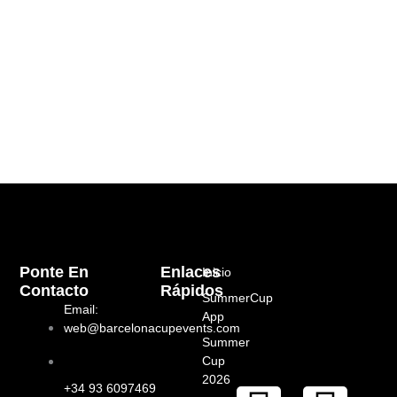
Ponte En
Enlaces
Inicio
Contacto
Rápidos
SummerCup
Email:
App
web@barcelonacupevents.com
Summer
Cup
2026
+34 93 6097469