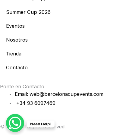
a
b
Summer Cup 2026
g
o
Eventos
r
o
Nosotros
a
k
Tienda
m
Contacto
Ponte en Contacto
Email: web@barcelonacupevents.com
+34 93 6097469
Need Help?
© 2026 All Rights Reserved.