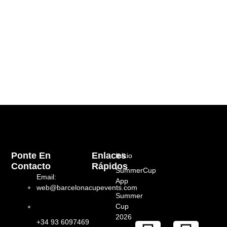
Ponte En
Enlaces
Inicio
Contacto
Rápidos
SummerCup
Email:
App
web@barcelonacupevents.com
Summer
Cup
2026
+34 93 6097469