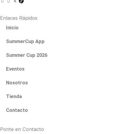
n
a
s
c
t
e
Enlaces Rápidos
a
b
g
o
Inicio
r
o
a
k
SummerCup App
m
Summer Cup 2026
Eventos
Nosotros
Tienda
Contacto
Ponte en Contacto