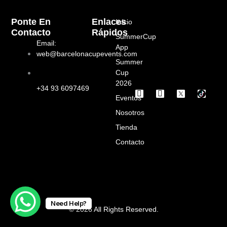
Ponte En
Enlaces
Inicio
Contacto
Rápidos
SummerCup
Email:
App
web@barcelonacupevents.com
Summer
Cup
2026
+34 93 6097469
I
F
Eventos
n
a
s
c
Nosotros
t
e
a
b
Tienda
g
o
Contacto
r
o
a
k
m
Need Help?
© 2026 All Rights Reserved.